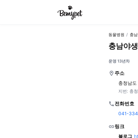
동물병원
/
충남
충남야생
운영 13년차
주소
충청남도 
지번:
충청
전화번호
041-334
링크
블로그
h