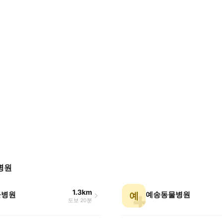
병원
1.3km
물병원
예송동물병원
예
도보 20분