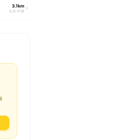
3.1km
도보 47분
를