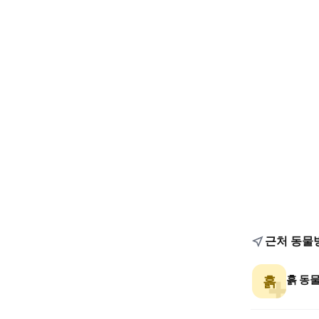
근처 동물
흙 동
흙