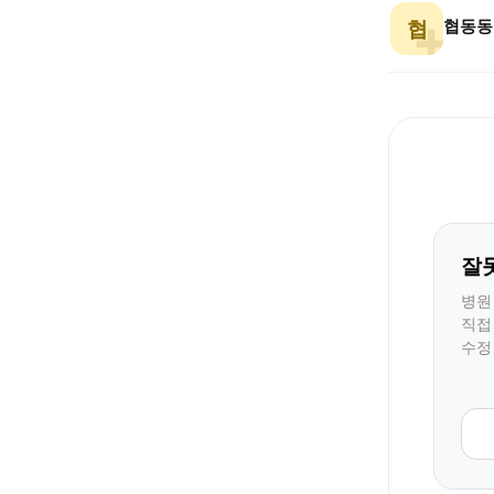
협동동
협
잘
병원
직접
수정