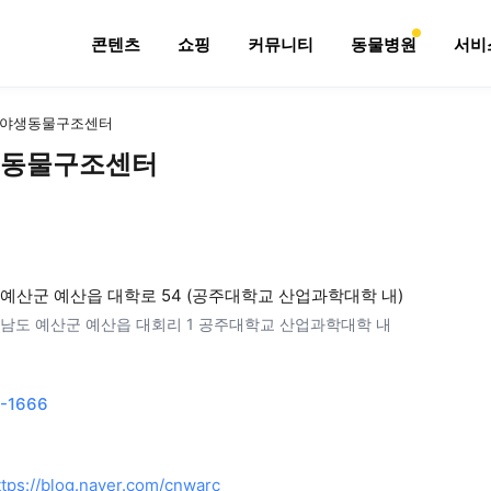
콘텐츠
쇼핑
커뮤니티
동물병원
서비
야생동물구조센터
동물구조센터
예산군 예산읍 대학로 54 (공주대학교 산업과학대학 내)
남도 예산군 예산읍 대회리 1 공주대학교 산업과학대학 내
-1666
ttps://blog.naver.com/cnwarc