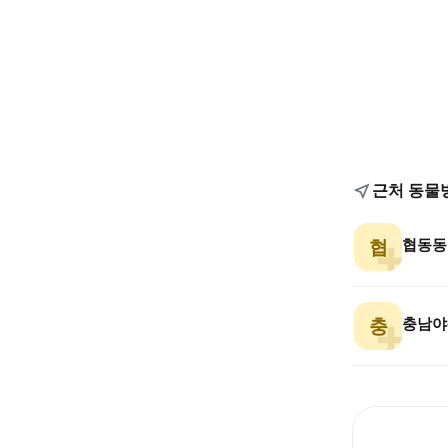
근처 동물
협동동
협
충남야
충