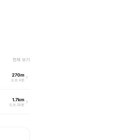
전체 보기
270m
도보 4분
1.7km
도보 26분