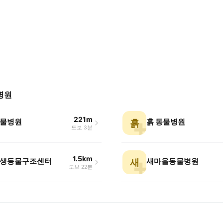
병원
221m
물병원
흙 동물병원
흙
도보 3분
1.5km
생동물구조센터
새마을동물병원
새
도보 22분