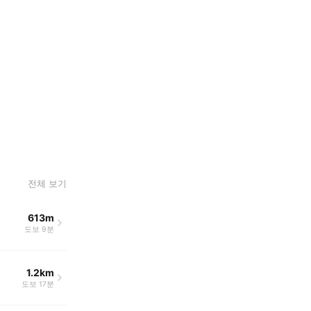
전체 보기
613m
도보 9분
1.2km
도보 17분