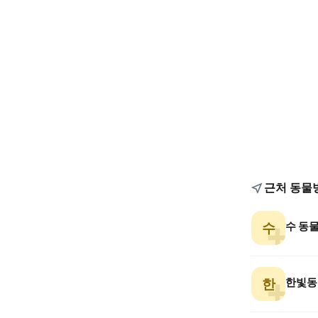
근처 동물
수 동
수
한빛동
한