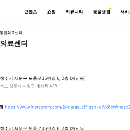
콘텐츠
쇼핑
커뮤니티
동물병원
서비
동물의료센터
의료센터
청주시 서원구 모충로35번길 6, 2층 (개신동)
북도 청주시 서원구 개신동 438-1
램
https://www.instagram.com/24narae_cj?igsh=dWx6bWthazc
청주시 서원구 모충로35번길 6, 2층 (개신동)