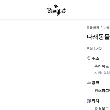
동물병원
/
나래
나래동물
운영 3년차
주소
충청북도 
지번:
충청
링크
인스타그
위치
충청북도 