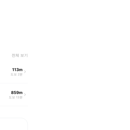
전체 보기
113m
도보 2분
859m
도보 13분