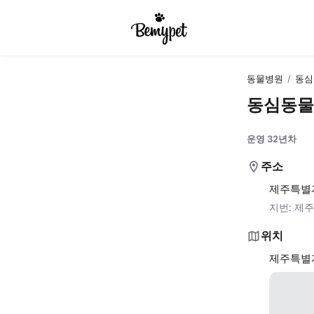
동물병원
/
동심
동심동물
운영 32년차
주소
제주특별자
지번:
제주
위치
제주특별자