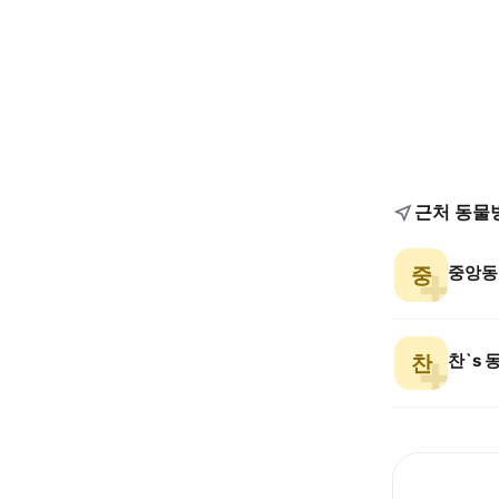
근처 동물
중앙동
중
찬`s
찬