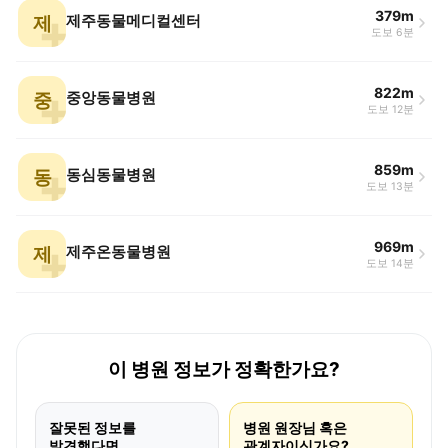
379m
제
제주동물메디컬센터
도보 6분
822m
중
중앙동물병원
도보 12분
859m
동
동심동물병원
도보 13분
969m
제
제주온동물병원
도보 14분
이 병원 정보가 정확한가요?
잘못된 정보를
병원 원장님 혹은
발견했다면
관계자이신가요?