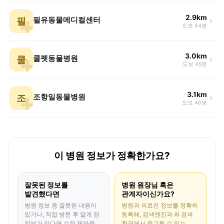
2.9km
필
필유동물메디컬센터
도보 44분
3.0km
쿨
쿨펫동물병원
도보 45분
3.1km
조
조항일동물병원
도보 46분
이 병원 정보가 정확한가요?
잘못된 정보를
병원 원장님 혹은
발견했다면
관계자이신가요?
병원 정보 중 잘못된 내용이
병원과 의료진 정보를 정확히
있거나, 직접 방문 후 알게 된
등록해, 검색엔진과 AI 검색
정보가 있다면 수정 제안을
환경에서 참고될 수 있는