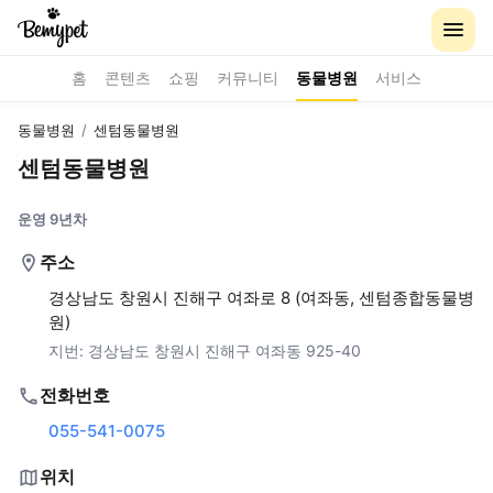
홈
콘텐츠
쇼핑
커뮤니티
동물병원
서비스
동물병원
/
센텀동물병원
센텀동물병원
운영 9년차
주소
경상남도 창원시 진해구 여좌로 8 (여좌동, 센텀종합동물병
원)
지번:
경상남도 창원시 진해구 여좌동 925-40
전화번호
055-541-0075
위치