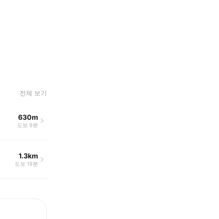
전체 보기
630m
도보 9분
1.3km
도보 19분