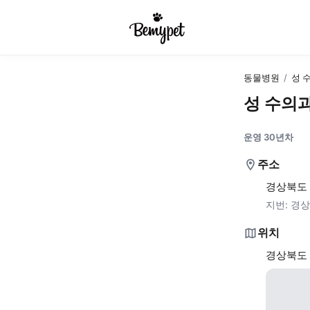
동물병원
/
성 
성 수의
운영 30년차
주소
경상북도 
지번:
경상
위치
경상북도 