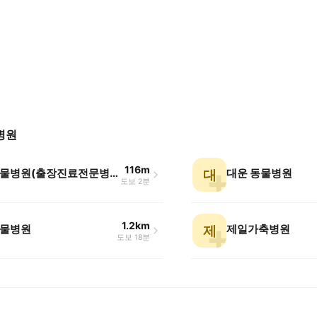
병원
116m
우진동물병원(출장진료전문병원)
대운 동물병원
대
도보 2분
1.2km
물병원
제일가축병원
제
도보 18분