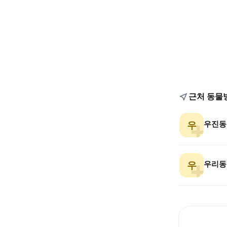
근처 동물
우
우리동
우