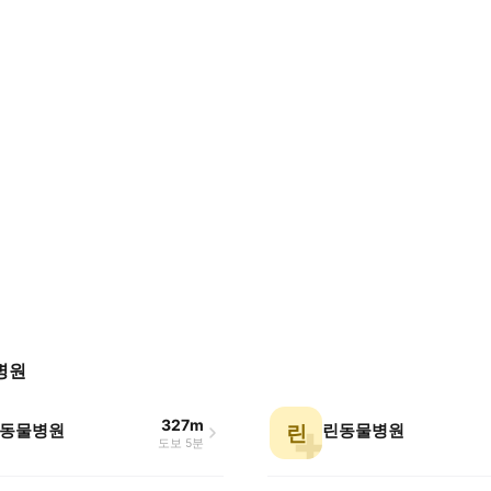
병원
327m
동물병원
린동물병원
린
도보 5분