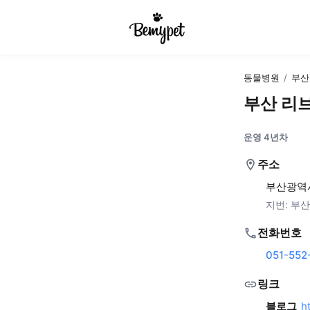
동물병원
/
부산
부산 리
운영 4년차
주소
부산광역시
지번:
부산
전화번호
051-552
링크
블로그
h