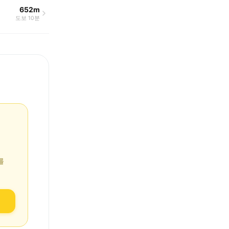
652m
도보 10분
를