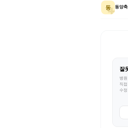
동양축
동
잘
병원
직접
수정