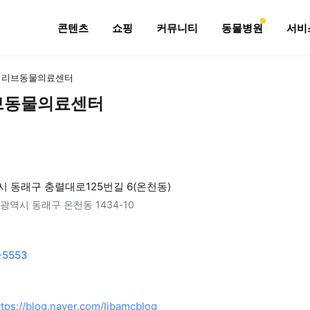
콘텐츠
쇼핑
커뮤니티
동물병원
서비
 리브동물의료센터
브동물의료센터
 동래구 충렬대로125번길 6(온천동)
광역시 동래구 온천동 1434-10
-5553
ttps://blog.naver.com/libamcblog