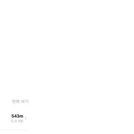
전체 보기
543m
도보 8분