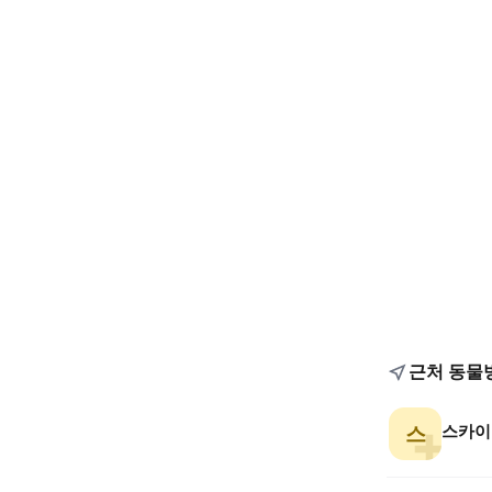
근처 동물
스카이
스