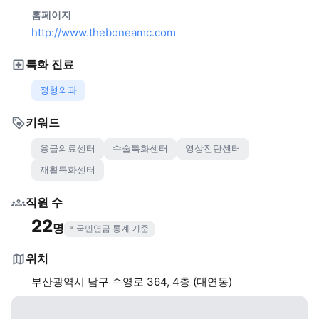
홈페이지
http://www.theboneamc.com
특화 진료
정형외과
키워드
응급의료센터
수술특화센터
영상진단센터
재활특화센터
직원 수
22
명
국민연금 통계 기준
위치
부산광역시 남구 수영로 364, 4층 (대연동)