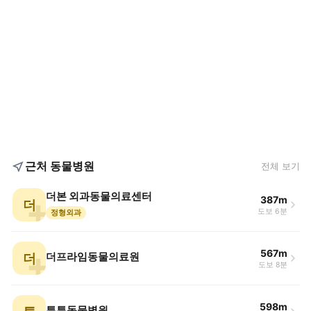
근처 동물병원
전체 보기
더본 외과동물의료센터
387m
더
도보 6분
정형외과
567m
더
더프라임동물의료원
도보 8분
598m
튼튼동물병원