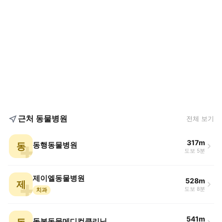
근처 동물병원
전체 보기
317m
동
동행동물병원
도보 5분
제이엘동물병원
528m
제
도보 8분
치과
541m
돌봄동물메디컬클리닉