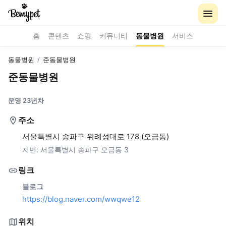
홈
콘텐츠
쇼핑
커뮤니티
동물병원
서비스
동물병원
/
준동물병원
준동물병원
운영 23년차
주소
서울특별시 송파구 위례성대로 178 (오금동)
지번:
서울특별시 송파구 오금동 3
링크
블로그
https://blog.naver.com/wwqwe12
위치