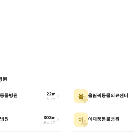
병원
22m
동물병원
올림픽동물의료센터
올
도보 1분
303m
병원
이재풍동물병원
이
도보 5분