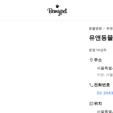
동물병원
/
유앤
유앤동물
운영 14년차
주소
서울특별시
지번:
서울
전화번호
02-2043
위치
서울특별시