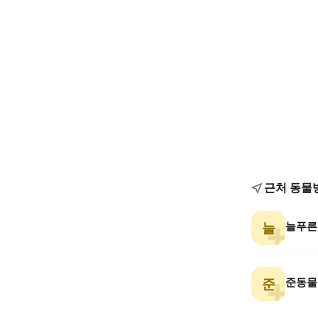
근처 동물
늘푸른
늘
준동물
준