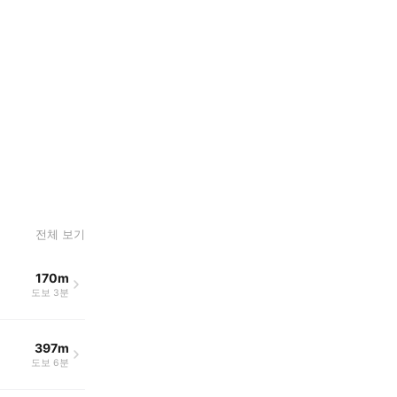
전체 보기
170m
도보 3분
397m
도보 6분