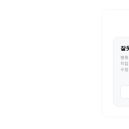
잘
병원
직접
수정