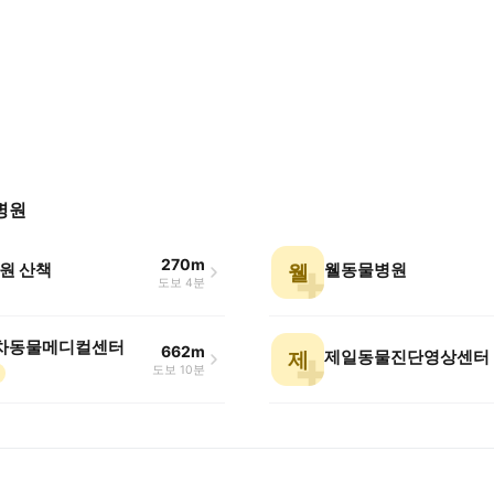
병원
270m
원 산책
웰동물병원
웰
도보 4분
차동물메디컬센터
662m
제일동물진단영상센터
제
도보 10분