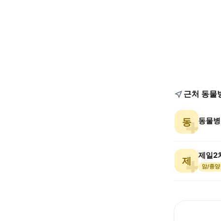
근처 동물
동물병
동
제일2
제
암/종양