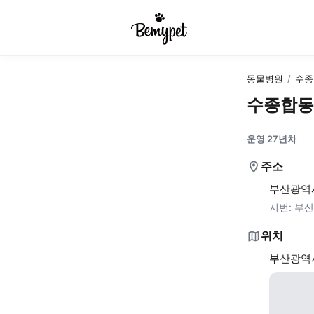
동물병원
/
수종
수종합동
운영 27년차
주소
부산광역시
지번:
부산
위치
부산광역시