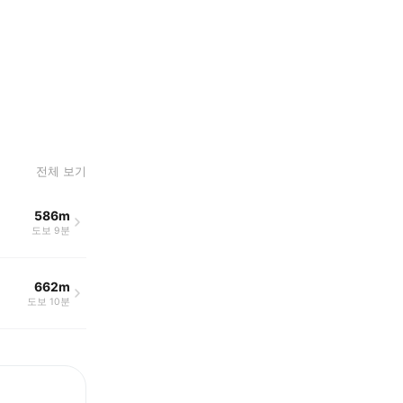
전체 보기
586m
도보 9분
662m
도보 10분