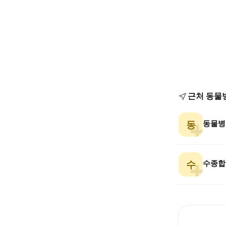
근처 동물
동물병
동
수종합
수