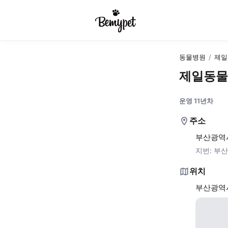
동물병원
/
제일
제일동물
운영 11년차
주소
부산광역시
지번:
부산
위치
부산광역시