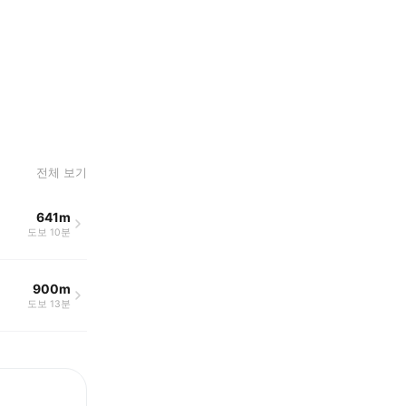
전체 보기
641m
도보 10분
900m
도보 13분