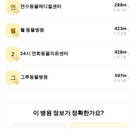
288m
연
연수동물메디컬센터
도보 4분
423m
웰
웰 동물병원
도보 6분
428m
2
24시 연희동물의료센터
도보 6분
597m
그
그루동물병원
도보 9분
이 병원 정보가 정확한가요?
잘못된 정보를
병원 원장님 혹은
발견했다면
관계자이신가요?