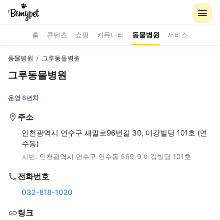
홈
콘텐츠
쇼핑
커뮤니티
동물병원
서비스
동물병원
/
그루동물병원
그루동물병원
운영 8년차
주소
인천광역시 연수구 새말로96번길 30, 이강빌딩 101호 (연
수동)
지번:
인천광역시 연수구 연수동 569-9 이강빌딩 101호
전화번호
032-818-1020
링크