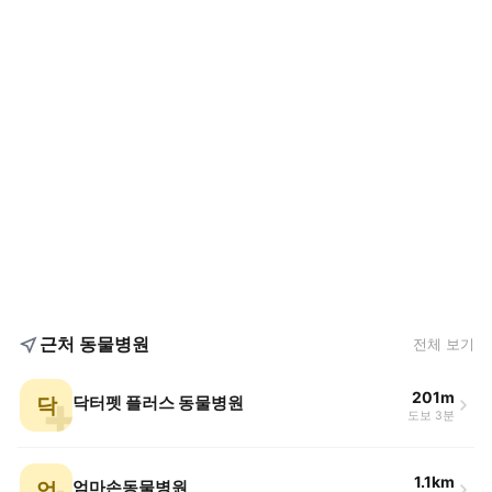
근처 동물병원
전체 보기
201m
닥
닥터펫 플러스 동물병원
도보 3분
1.1km
엄
엄마손동물병원