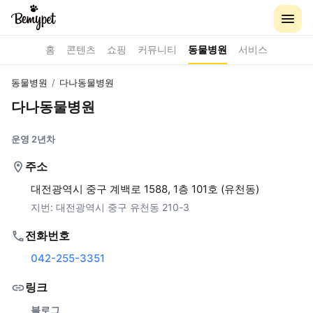
홈
콘텐츠
쇼핑
커뮤니티
동물병원
서비스
동물병원
/
다나동물병원
다나동물병원
운영 2년차
주소
대전광역시 중구 계백로 1588, 1층 101호 (유천동)
지번:
대전광역시 중구 유천동 210-3
전화번호
042-255-3351
링크
블로그