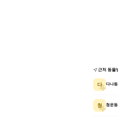
근처 동물
다나동
다
청운동
청