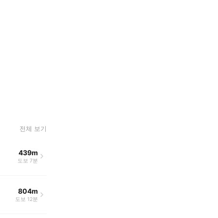
전체 보기
439m
도보 7분
804m
도보 12분