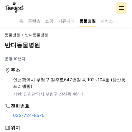
홈
콘텐츠
쇼핑
커뮤니티
동물병원
서비스
동물병원
/
반디동물병원
반디동물병원
운영 10년차
주소
인천광역시 부평구 길주로647번길 4, 102~104호 (삼산동,
프리엘림)
지번:
인천광역시 부평구 삼산동 461-1
전화번호
032-724-8575
위치