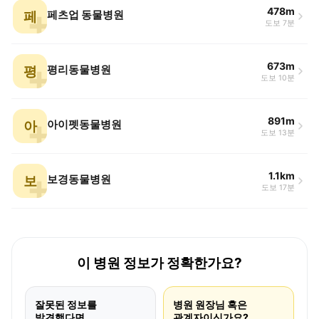
478m
페
페츠업 동물병원
도보 7분
673m
평
평리동물병원
도보 10분
891m
아
아이펫동물병원
도보 13분
1.1km
보
보경동물병원
도보 17분
이 병원 정보가 정확한가요?
잘못된 정보를
병원 원장님 혹은
발견했다면
관계자이신가요?