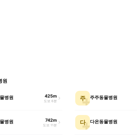
병원
425m
물병원
주주동물병원
주
도보 6분
742m
물병원
다온동물병원
다
도보 11분