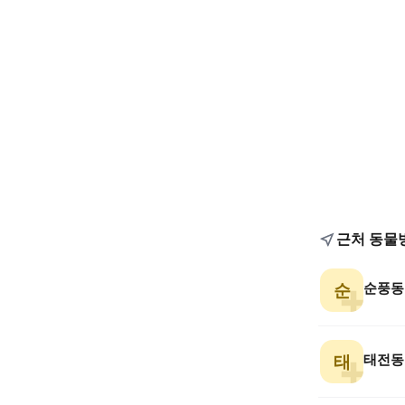
근처 동물
순풍동
순
태전동
태