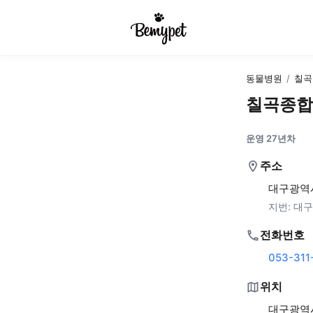
동물병원
/
칠곡
칠곡종합
운영 27년차
주소
대구광역시
지번:
대구
전화번호
053-311
위치
대구광역시