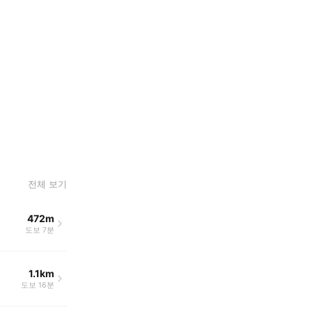
전체 보기
472m
도보 7분
1.1km
도보 16분