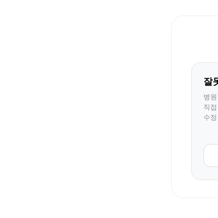
잘
병원
직접
수정