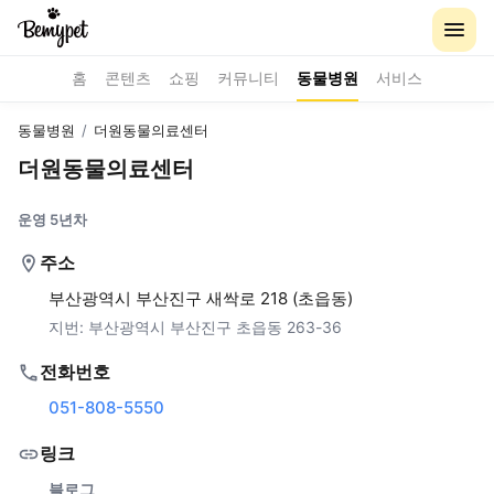
홈
콘텐츠
쇼핑
커뮤니티
동물병원
서비스
동물병원
/
더원동물의료센터
더원동물의료센터
운영 5년차
주소
부산광역시 부산진구 새싹로 218 (초읍동)
지번:
부산광역시 부산진구 초읍동 263-36
전화번호
051-808-5550
링크
블로그