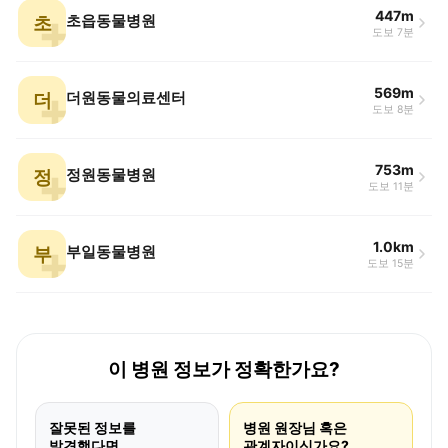
447m
초
초읍동물병원
도보 7분
569m
더
더원동물의료센터
도보 8분
753m
정
정원동물병원
도보 11분
1.0km
부
부일동물병원
도보 15분
이 병원 정보가 정확한가요?
잘못된 정보를
병원 원장님 혹은
발견했다면
관계자이신가요?