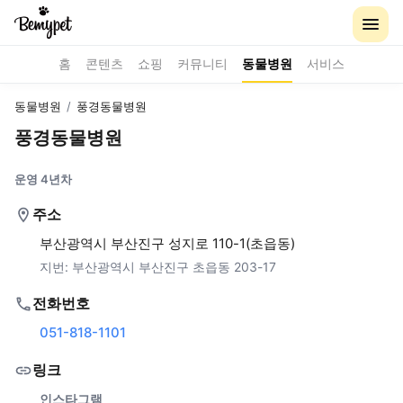
홈
콘텐츠
쇼핑
커뮤니티
동물병원
서비스
동물병원
/
풍경동물병원
풍경동물병원
운영 4년차
주소
부산광역시 부산진구 성지로 110-1(초읍동)
지번:
부산광역시 부산진구 초읍동 203-17
전화번호
051-818-1101
링크
인스타그램