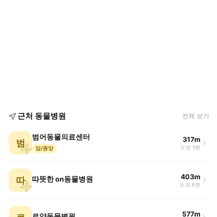
근처 동물병원
전체 보기
범어동물의료센터
317m
범
도보 5분
암/종양
403m
따
따뜻한 on동물병원
도보 6분
577m
로얄동물병원