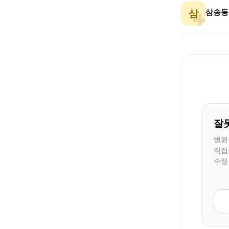
삼송동
삼
잘
병원
직접
수정