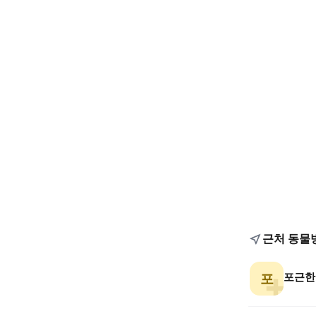
근처 동물
포근한
포