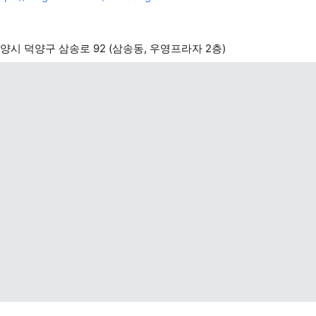
양시 덕양구 삼송로 92 (삼송동, 우영프라자 2층)