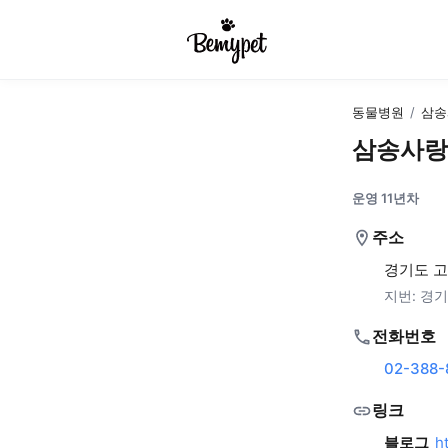
동물병원
/
삼송
삼송사랑
운영 11년차
주소
경기도 고
지번:
경기
전화번호
02-388-
링크
블로그
h