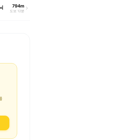
794m
닉
도보 12분
를