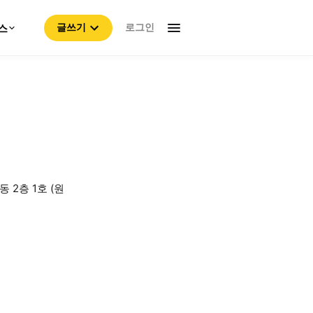
로그인
스
글쓰기
2층 1호 (원