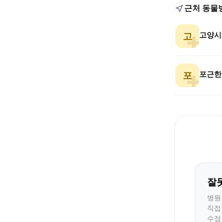
근처 동물
고양시
고
포근한
포
잘
병원
직접
수정