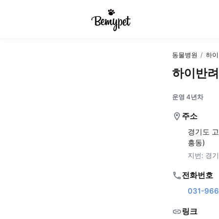
동물병원
/
하이
하이반려
운영 4년차
주소
경기도 고
흥동)
지번:
경기
전화번호
031-966
링크