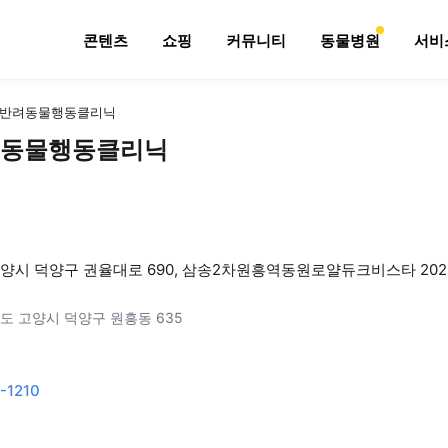
콘텐츠
쇼핑
커뮤니티
동물병원
서비
반려동물행동클리닉
동물행동클리닉
양시 덕양구 권율대로 690, 삼송2차원흥역동원로얄듀크비스타 202동 
도 고양시 덕양구 원흥동 635
-1210