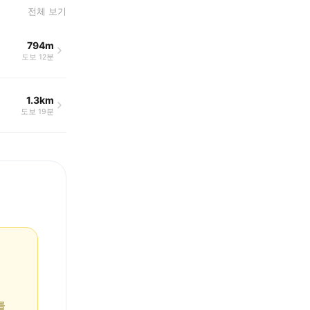
전체 보기
794m
도보 12분
1.3km
도보 19분
를