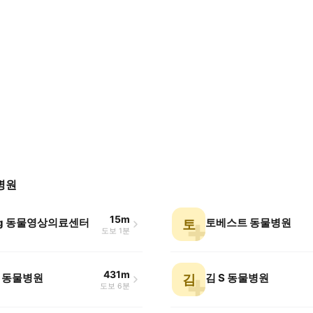
병원
15m
dog 동물영상의료센터
토베스트 동물병원
토
도보 1분
431m
 동물병원
김 S 동물병원
김
도보 6분