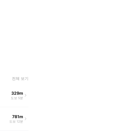
전체 보기
329m
도보 5분
781m
도보 12분