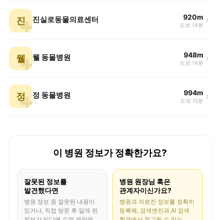
920m
진
진실로동물의료센터
도보 14분
948m
웰
웰 동물병원
도보 14분
994m
정
정 동물병원
도보 15분
이 병원 정보가 정확한가요?
잘못된 정보를
병원 원장님 혹은
발견했다면
관계자이신가요?
병원 정보 중 잘못된 내용이
병원과 의료진 정보를 정확히
있거나, 직접 방문 후 알게 된
등록해, 검색엔진과 AI 검색
정보가 있다면 수정 제안을
환경에서 참고될 수 있는