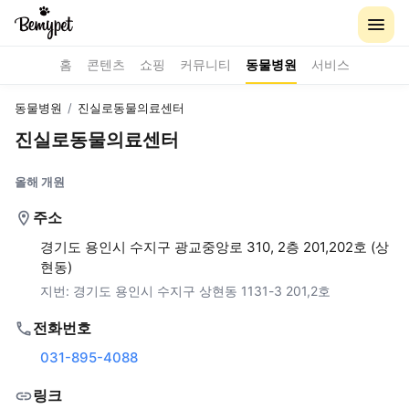
홈
콘텐츠
쇼핑
커뮤니티
동물병원
서비스
동물병원
/
진실로동물의료센터
진실로동물의료센터
올해 개원
주소
경기도 용인시 수지구 광교중앙로 310, 2층 201,202호 (상
현동)
지번:
경기도 용인시 수지구 상현동 1131-3 201,2호
전화번호
031-895-4088
링크