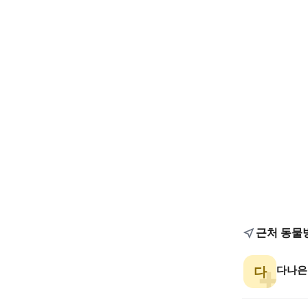
근처 동물
다나은
다