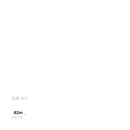
전체 보기
82m
도보 1분