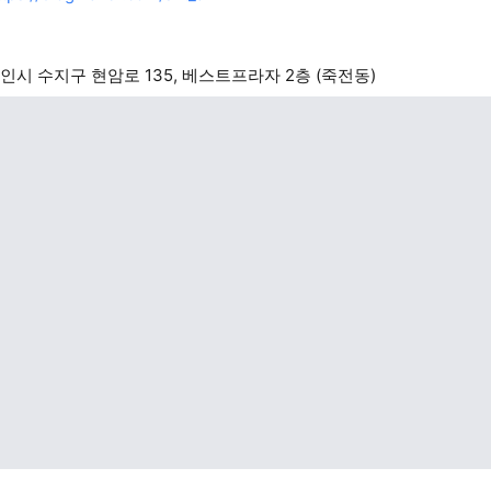
인시 수지구 현암로 135, 베스트프라자 2층 (죽전동)