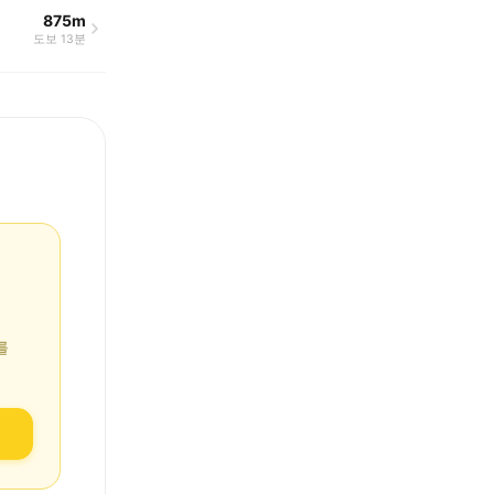
875m
도보 13분
를