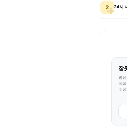
24시
2
잘
병원
직접
수정