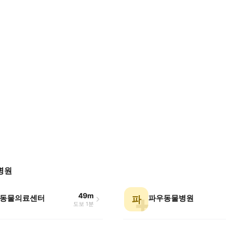
병원
49m
동물의료센터
파우동물병원
파
도보 1분