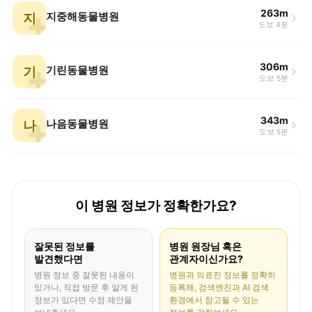
263m
지
지중해동물병원
도보 4분
306m
기
기린동물병원
도보 5분
343m
나
나음동물병원
도보 5분
이 병원 정보가 정확한가요?
잘못된 정보를
병원 원장님 혹은
발견했다면
관계자이신가요?
병원 정보 중 잘못된 내용이
병원과 의료진 정보를 정확히
있거나, 직접 방문 후 알게 된
등록해, 검색엔진과 AI 검색
정보가 있다면 수정 제안을
환경에서 참고될 수 있는