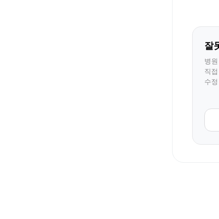
잘
병원
직접
수정