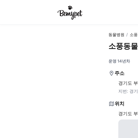
동물병원
/
소풍
소풍동물
운영 14년차
주소
경기도 부
지번:
경기
위치
경기도 부