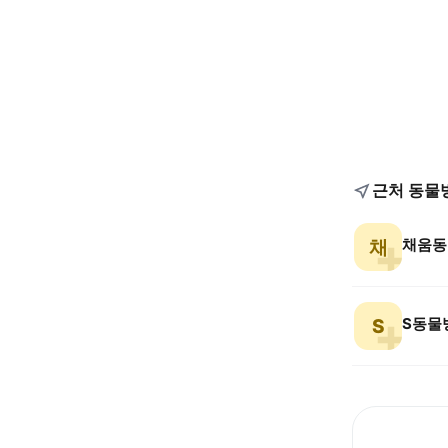
근처 동물
채움동
채
S동물
S