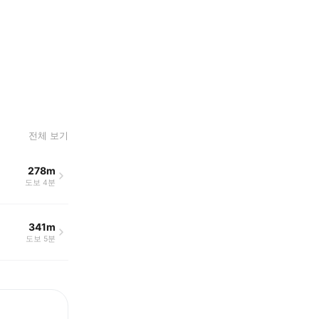
전체 보기
278m
도보 4분
341m
도보 5분