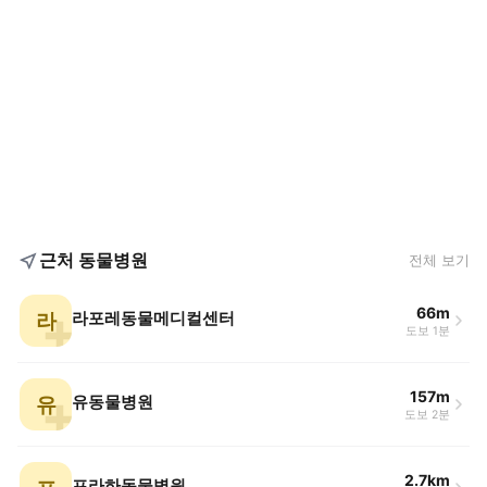
근처 동물병원
전체 보기
66m
라
라포레동물메디컬센터
도보 1분
157m
유
유동물병원
도보 2분
2.7km
프라하동물병원