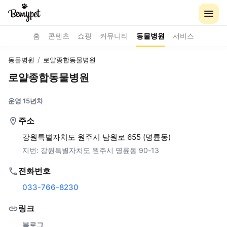
홈
콘텐츠
쇼핑
커뮤니티
동물병원
서비스
동물병원
/
로얄종합동물병원
로얄종합동물병원
운영 15년차
주소
강원특별자치도 원주시 남원로 655 (명륜동)
지번:
강원특별자치도 원주시 명륜동 90-13
전화번호
033-766-8230
링크
블로그