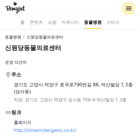
홈
콘텐츠
쇼핑
커뮤니티
동물병원
서비스
동물병원
/
신원당동물의료센터
신원당동물의료센터
운영 12년차
주소
경기도 고양시 덕양구 호국로790번길 88, 덕산빌딩 1, 2층
(성사동)
지번:
경기도 고양시 덕양구 성사동 706-4 덕산빌딩 1, 2층
링크
홈페이지
http://sinwondangamc.co.kr/