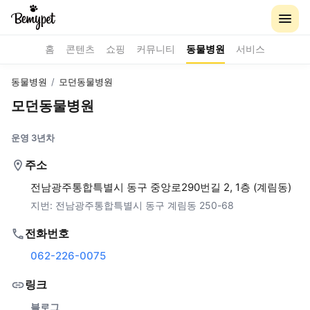
홈
콘텐츠
쇼핑
커뮤니티
동물병원
서비스
동물병원
/
모던동물병원
모던동물병원
운영 3년차
주소
전남광주통합특별시 동구 중앙로290번길 2, 1층 (계림동)
지번:
전남광주통합특별시 동구 계림동 250-68
전화번호
062-226-0075
링크
블로그