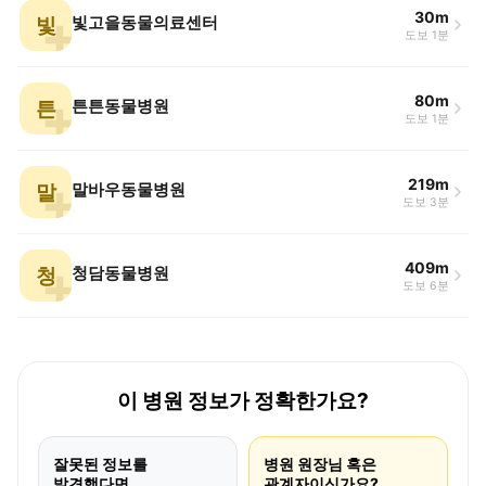
30m
빛
빛고을동물의료센터
도보 1분
80m
튼
튼튼동물병원
도보 1분
219m
말
말바우동물병원
도보 3분
409m
청
청담동물병원
도보 6분
이 병원 정보가 정확한가요?
잘못된 정보를
병원 원장님 혹은
발견했다면
관계자이신가요?