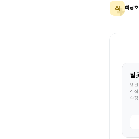
최광호
최
잘
병원
직접
수정