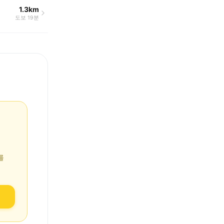
1.3km
도보 19분
를