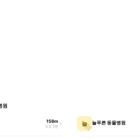
병원
158m
늘푸른 동물병원
늘
도보 2분