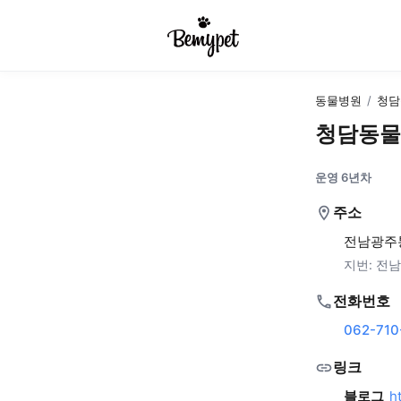
동물병원
/
청담
청담동물
운영 6년차
주소
전남광주통
지번:
전남
전화번호
062-710
링크
블로그
h