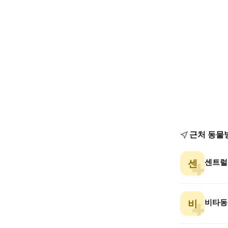
근처 동물
센트럴
센
비타동
비