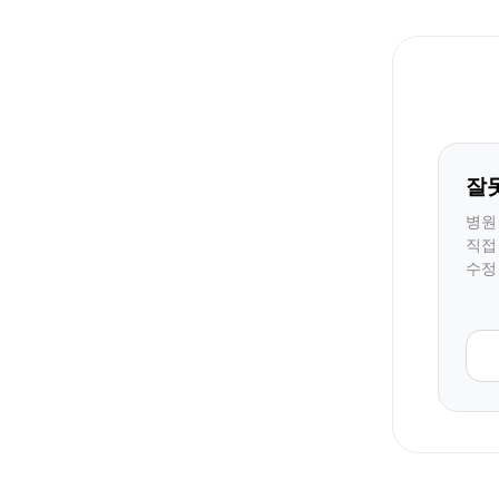
잘
병원
직접
수정