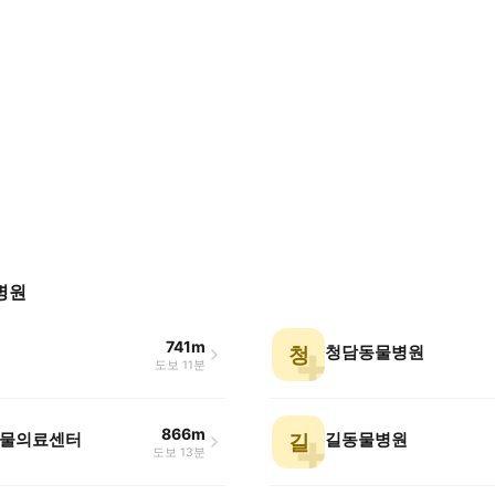
병원
741m
청담동물병원
청
도보 11분
866m
물의료센터
길동물병원
길
도보 13분