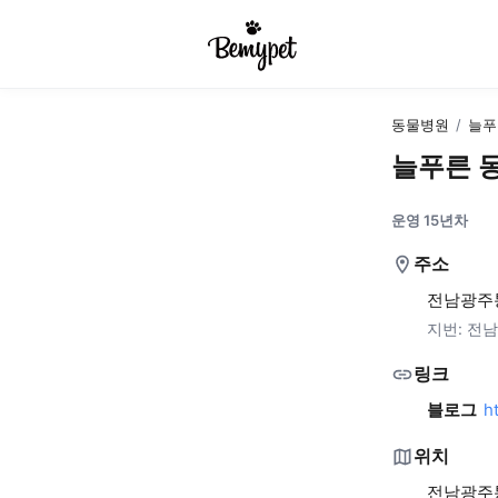
동물병원
/
늘푸
늘푸른 
운영 15년차
주소
전남광주통
지번:
전남
링크
블로그
h
위치
전남광주통