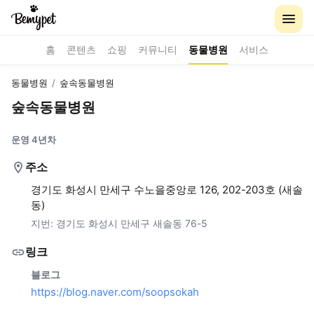
홈
콘텐츠
쇼핑
커뮤니티
동물병원
서비스
동물병원
/
숲속동물병원
숲속동물병원
운영 4년차
주소
경기도 화성시 만세구 수노을중앙로 126, 202-203호 (새솔
동)
지번:
경기도 화성시 만세구 새솔동 76-5
링크
블로그
https://blog.naver.com/soopsokah