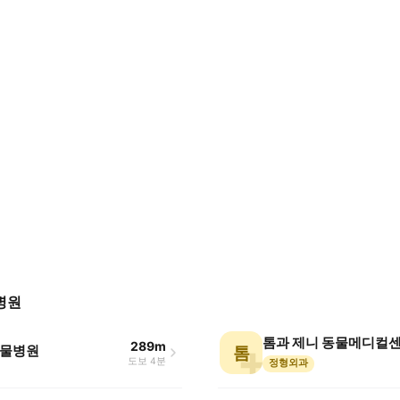
병원
톰과 제니 동물메디컬
289m
물병원
톰
도보 4분
정형외과