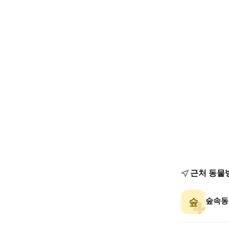
근처 동물
숲속동
숲