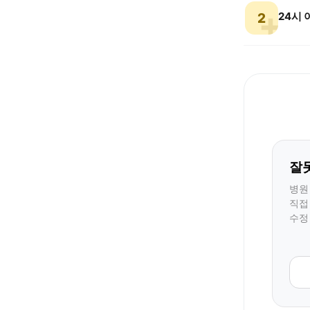
24시
2
잘
병원
직접
수정