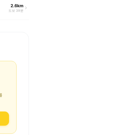
2.6km
도보 39분
를