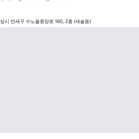
성시 만세구 수노을중앙로 160, 2층 (새솔동)