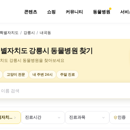
콘텐츠
쇼핑
커뮤니티
동물병원
서비
특별자치도
/
강릉시
/
내곡동
별자치도 강릉시 동물병원 찾기
치도 강릉시 동물병원을 찾아보세요
고양이 전문
내 주변 24시
주말 진료
자치도 강릉시 내곡동
진료시간
진료과목
인증