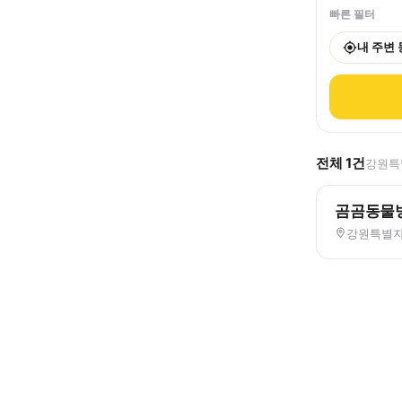
빠른 필터
내 주변
전체
1
건
강원특별
곰곰동물
강원특별자치