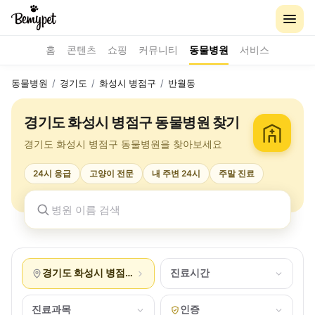
홈
콘텐츠
쇼핑
커뮤니티
동물병원
서비스
동물병원
/
경기도
/
화성시 병점구
/
반월동
경기도 화성시 병점구 동물병원 찾기
경기도 화성시 병점구 동물병원을 찾아보세요
24시 응급
고양이 전문
내 주변 24시
주말 진료
경기도 화성시 병점구 반월동
진료시간
진료과목
인증