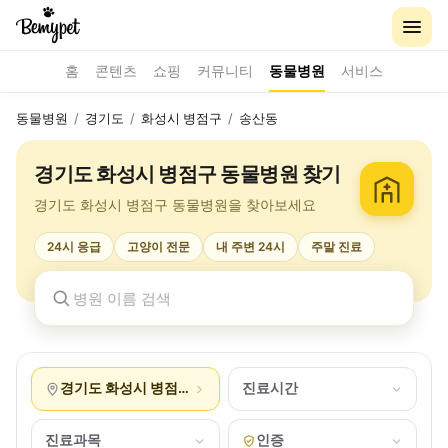
홈
콘텐츠
쇼핑
커뮤니티
동물병원
서비스
동물병원
/
경기도
/
화성시 병점구
/
송산동
경기도 화성시 병점구 동물병원 찾기
경기도 화성시 병점구 동물병원을 찾아보세요
24시 응급
고양이 전문
내 주변 24시
주말 진료
경기도 화성시 병점구 송산동
진료시간
진료과목
인증