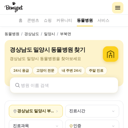
홈
콘텐츠
쇼핑
커뮤니티
동물병원
서비스
동물병원
/
경상남도
/
밀양시
/
부북면
경상남도 밀양시 동물병원 찾기
경상남도 밀양시 동물병원을 찾아보세요
24시 응급
고양이 전문
내 주변 24시
주말 진료
경상남도 밀양시 부북면
진료시간
진료과목
인증