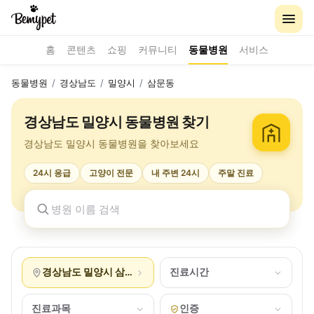
홈
콘텐츠
쇼핑
커뮤니티
동물병원
서비스
동물병원
/
경상남도
/
밀양시
/
삼문동
경상남도 밀양시 동물병원 찾기
경상남도 밀양시 동물병원을 찾아보세요
24시 응급
고양이 전문
내 주변 24시
주말 진료
경상남도 밀양시 삼문동
진료시간
진료과목
인증