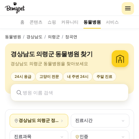
홈
콘텐츠
쇼핑
커뮤니티
동물병원
서비스
동물병원
/
경상남도
/
의령군
/
정곡면
경상남도 의령군 동물병원 찾기
경상남도 의령군 동물병원을 찾아보세요
24시 응급
고양이 전문
내 주변 24시
주말 진료
경상남도 의령군 정곡면
진료시간
진료과목
인증