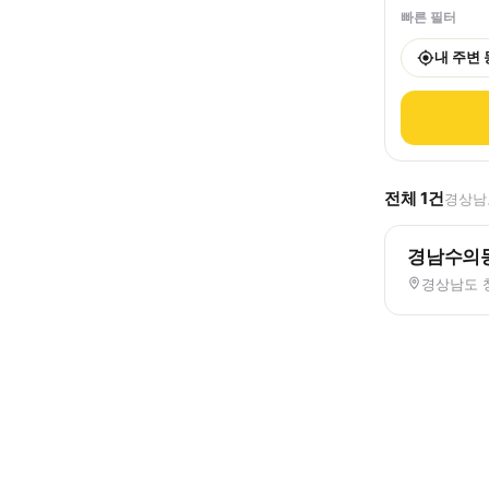
빠른 필터
내 주변
전체
1
건
경상남도
경남수의
경상남도 창