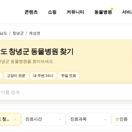
콘텐츠
쇼핑
커뮤니티
동물병원
서비
남도
/
창녕군
/
계성면
도 창녕군 동물병원 찾기
창녕군 동물병원을 찾아보세요
고양이 전문
내 주변 24시
주말 진료
 창녕군 계성면
진료시간
진료과목
인증