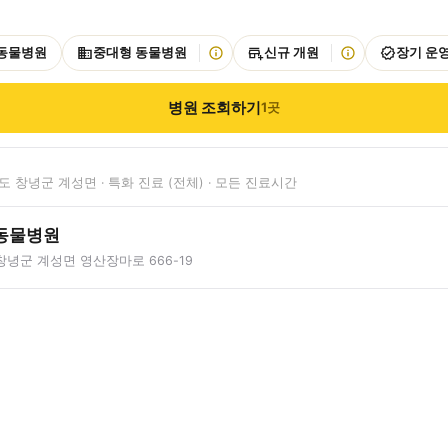
 동물병원
중대형 동물병원
신규 개원
장기 운
병원 조회하기
1
곳
 창녕군 계성면 · 특화 진료 (전체) · 모든 진료시간
동물병원
녕군 계성면 영산장마로 666-19