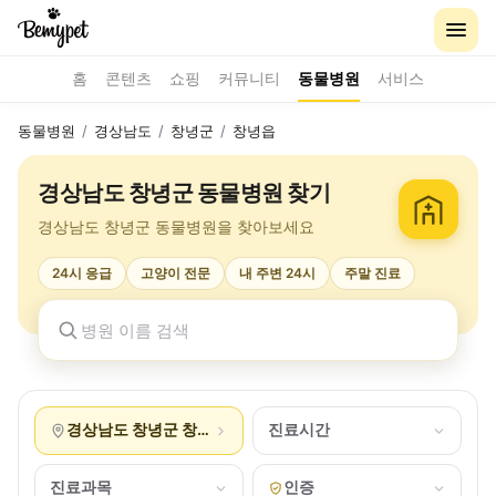
홈
콘텐츠
쇼핑
커뮤니티
동물병원
서비스
동물병원
/
경상남도
/
창녕군
/
창녕읍
경상남도 창녕군 동물병원 찾기
경상남도 창녕군 동물병원을 찾아보세요
24시 응급
고양이 전문
내 주변 24시
주말 진료
경상남도 창녕군 창녕읍
진료시간
진료과목
인증